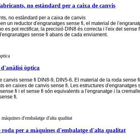
abricants, no estàndard per a caixa de canvis
nts, no estàndard per a caixa de canvis
 en un reductor d'engranatges sense fi, el material de l'engranatg
es pot rectificar, la precisió DIN8 és correcta i l'eix del sense 
 d'engranatges sense fi abans de cada enviament.
 d'anàlisi òptica
canvis sense fi DIN8-9, DIN5-6. El material de la roda sense fi 
 en caixes de canvis sense fi. Les estructures d'engranatges sen
se fi i el sense fi són equivalents a l'engranatge i la cremallera
sense fi.
e roda per a màquines d'embalatge d'alta qualitat