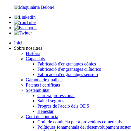
Inici
Sobre nosaltres
Història
Capacitats
Fabricació d'engranatges cònics
Fabricació d'engranatges cilíndrics
Fabricació d'engranatges sense fi
Garantia de qualitat
Patents i certificats
Sostenibilitat
Carrera professional
Salut i seguretat
Progrés de l'acció dels ODS
Benestar
Codi de conducta
Codi de conducta per a proveïdors comercials
Polítiques fonamentals del desenvolupament sosten