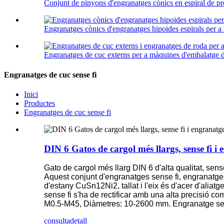
Conjunt de pinyons d'engranatges cònics en espiral de pr
Engranatges cònics d'engranatges hipoides espirals per a 
Engranatges de cuc externs per a màquines d'embalatge d'a
Engranatges de cuc sense fi
Inici
Productes
Engranatges de cuc sense fi
DIN 6 Gatos de cargol més llargs, sense fi i
Gato de cargol més llarg DIN 6 d'alta qualitat, sens
Aquest conjunt d'engranatges sense fi, engranatge se
d'estany CuSn12Ni2, tallat i l'eix és d'acer d'aliatg
sense fi s'ha de rectificar amb una alta precisió 
M0.5-M45, Diàmetres: 10-2600 mm. Engranatge sense
consulta
detall