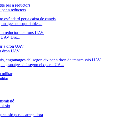
 per a reductors
ranatges no suportables...
a UAV Dro...
r a dron UAV
, engranatges del segon eix per a UA...
ilitar
smissió