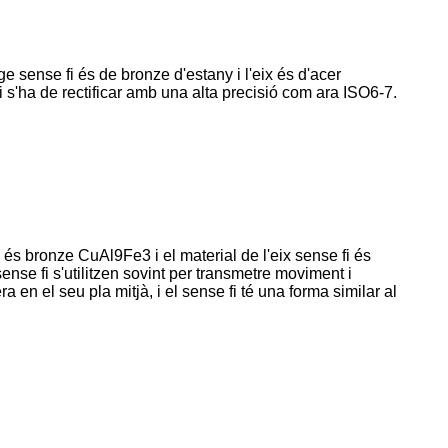
e sense fi és de bronze d'estany i l'eix és d'acer
fi s'ha de rectificar amb una alta precisió com ara ISO6-7.
és bronze CuAl9Fe3 i el material de l'eix sense fi és
se fi s'utilitzen sovint per transmetre moviment i
 en el seu pla mitjà, i el sense fi té una forma similar al