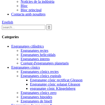
Notícies de la indústria
Bloc
Bloc principal
Contacta amb nosaltres
English
Categories
Engranatges cilíndrics
Engranatges rectes
Engranatges helicoïdals
Engranatges interns
Conjunt d'engranatges planetaris
Engranatges cònics
Engranatges cònics rectes
Engranatges cònics espirals
Engranatge cònic rectificat Gleason
Engranatge cònic solapat Gleason
engranatge cònic Klingelnberg
Engranatges cònics zero
Engranatges hipoides
Engranatges de bisell