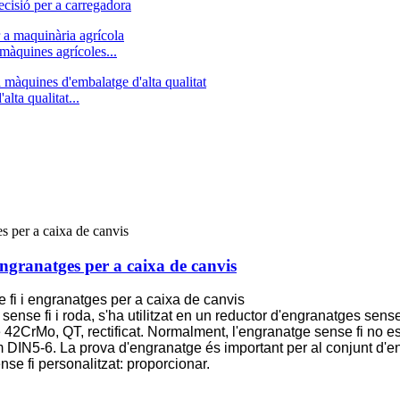
ecisió per a carregadora
màquines agrícoles...
lta qualitat...
 engranatges per a caixa de canvis
e fi i engranatges per a caixa de canvis
nse fi i roda, s'ha utilitzat en un reductor d'engranatges sense
e 42CrMo, QT, rectificat. Normalment, l'engranatge sense fi no es po
com DIN5-6. La prova d'engranatge és important per al conjunt d
 fi personalitzat: proporcionar.