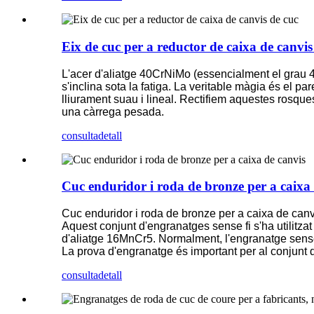
Eix de cuc per a reductor de caixa de canvis
L'acer d'aliatge 40CrNiMo (essencialment el grau 4
s'inclina sota la fatiga. La veritable màgia és el p
lliurament suau i lineal. Rectifiem aquestes rosques 
una càrrega pesada.
consulta
detall
Cuc enduridor i roda de bronze per a caixa 
Cuc enduridor i roda de bronze per a caixa de canv
Aquest conjunt d'engranatges sense fi s'ha utilitzat
d'aliatge 16MnCr5. Normalment, l'engranatge sense fi
La prova d'engranatge és important per al conjunt
consulta
detall