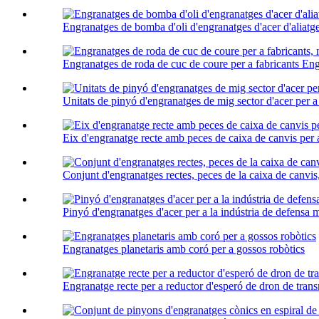
Engranatges de bomba d'oli d'engranatges d'acer d'aliatge
Engranatges de roda de cuc de coure per a fabricants Eng
Unitats de pinyó d'engranatges de mig sector d'acer per 
Eix d'engranatge recte amb peces de caixa de canvis pe
Conjunt d'engranatges rectes, peces de la caixa de canvis
Pinyó d'engranatges d'acer per a la indústria de defensa m
Engranatges planetaris amb coró per a gossos robòtics
Engranatge recte per a reductor d'esperó de dron de tran