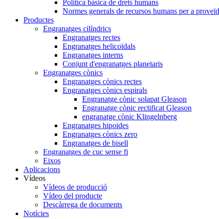
Política bàsica de drets humans
Normes generals de recursos humans per a proveïd
Productes
Engranatges cilíndrics
Engranatges rectes
Engranatges helicoïdals
Engranatges interns
Conjunt d'engranatges planetaris
Engranatges cònics
Engranatges cònics rectes
Engranatges cònics espirals
Engranatge cònic solapat Gleason
Engranatge cònic rectificat Gleason
engranatge cònic Klingelnberg
Engranatges hipoides
Engranatges cònics zero
Engranatges de bisell
Engranatges de cuc sense fi
Eixos
Aplicacions
Vídeos
Vídeos de producció
Vídeo del producte
Descàrrega de documents
Notícies